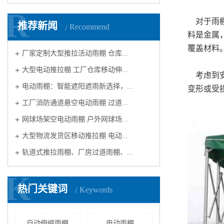
R
R
对于雨棚
推荐新闻
Recommend
料是金属
覆盖材料
厂家定制大型推拉活动雨棚 仓库...
大型电动推拉棚 工厂仓库移动伸...
考虑到安
电动雨棚：智能遮阳遮雨新选择，...
变形或受
工厂消防通道悬空电动雨棚 过道...
网球场架空电动雨棚 户外网球场...
大型物流发货区移动推拉棚 电动...
轨道式推拉雨棚、厂房过道雨棚、...
K
K
热门关键词
Keywords
自动伸缩雨棚
电动雨棚