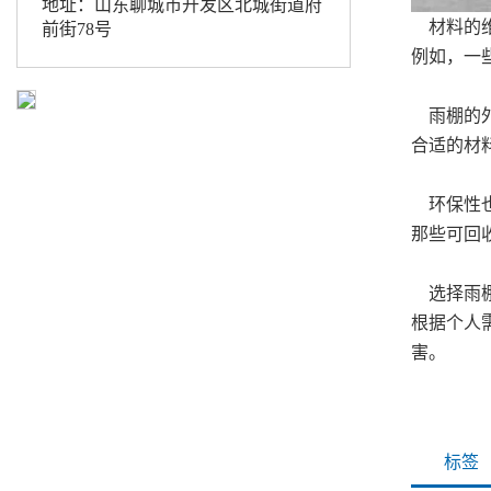
地址：山东聊城市开发区北城街道府
材料的维
前街78号
例如，一
雨棚的外
合适的材
环保性也
那些可回
选择雨棚
根据个人
害。
标签