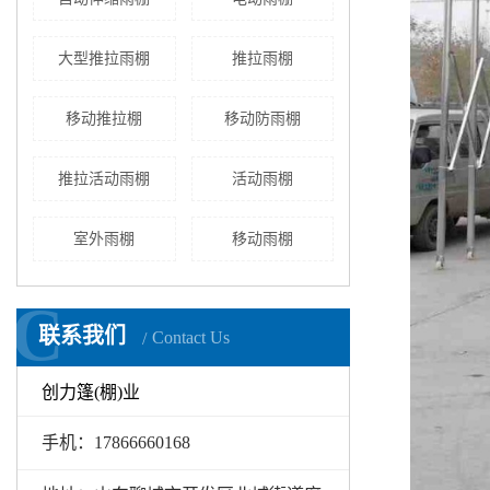
大型推拉雨棚
推拉雨棚
移动推拉棚
移动防雨棚
推拉活动雨棚
活动雨棚
室外雨棚
移动雨棚
C
C
联系我们
Contact Us
创力篷(棚)业
手机：17866660168