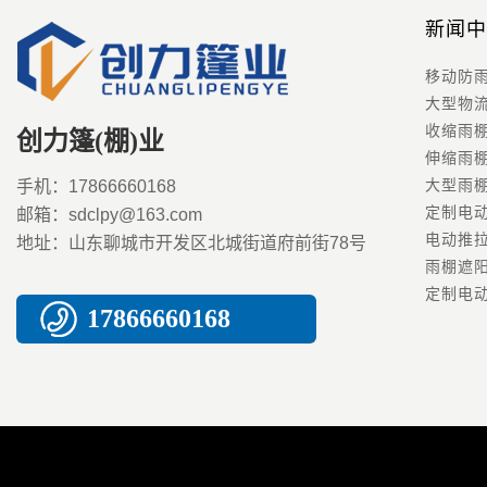
新闻中
创力篷(棚)业
手机：17866660168
邮箱：sdclpy@163.com
地址：山东聊城市开发区北城街道府前街78号
17866660168