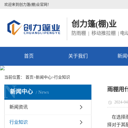
欢迎来到创力篷(棚)业官网！
创力篷(棚)业
防雨棚 | 移动推拉棚 | 电
首页
关于我们
新闻
当前位置：
首页
>
新闻中心
>
行业知识
N
N
雨棚用
新闻中心
News
2024-04
新闻资讯
在选择雨
行业知识
择对于其