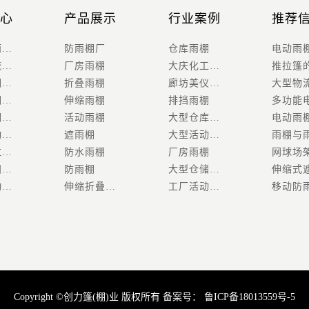
心
产品展示
行业案例
推荐
移动防雨棚防水设计怎么样
防雨棚厂
仓库雨棚
大型物流发货区移动推拉棚 电动伸缩雨棚 创力按需定制
厂房雨棚
大庆化工厂遮阳防雨棚安装工程
收缩雨棚遮阳棚怎么安装
折叠雨棚
廊坊美仪电器公司遮阳防雨设施安装工程
伸缩雨棚日常维护保养有哪些
伸缩雨棚
排挡雨棚
大型雨棚应用范围你知道有哪些吗
活动雨棚
大型仓库雨棚
定制电动推拉雨棚需要提供哪些需求参数
遮雨棚
大型活动雨棚
电动推拉雨棚防雨防晒
防水雨棚
厂房雨棚
雨棚遮阳棚多少钱一平方
防雨棚
大型仓储雨棚
定制电动推拉雨棚
伸缩折叠遮阳棚
工厂活动雨篷
Copyright ©创力篷(棚)业 版权所有 备案号：
鲁ICP备18013559号-5