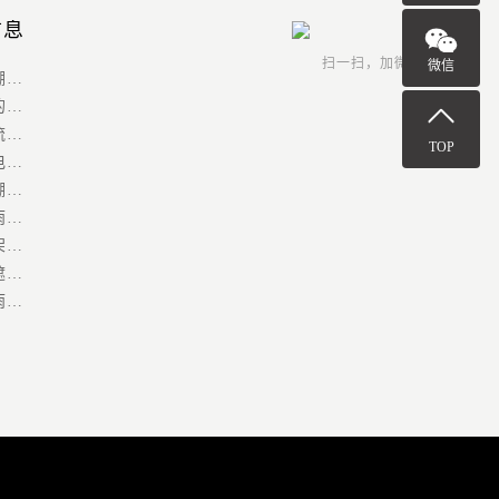
信息
扫一扫，加
微信好友
微信
电动雨棚：智能遮阳遮雨新选择，重塑户外空间体验
推拉篷的用处
大型物流发货区移动推拉棚 电动伸缩雨棚 创力按需定制
TOP
多功能电动伸缩雨棚
电动雨棚积雪清洁方法和注意事项
雨棚与雨篷的区别是什么
网球场架空电动雨棚 户外网球场地伸缩顶棚 定制安装
伸缩式遮雨棚算违建吗
移动防雨棚在施工过程中需要注意的安全事项